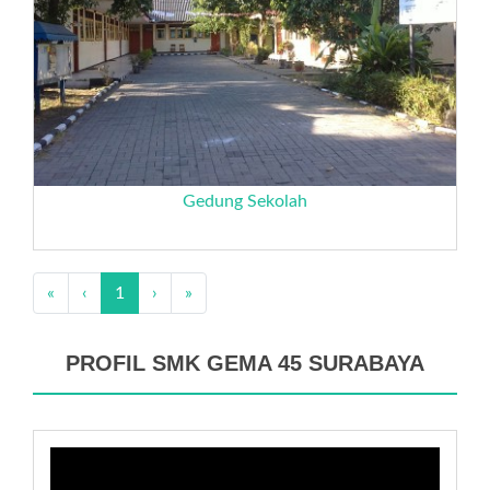
Gedung Sekolah
«
‹
1
›
»
PROFIL SMK GEMA 45 SURABAYA