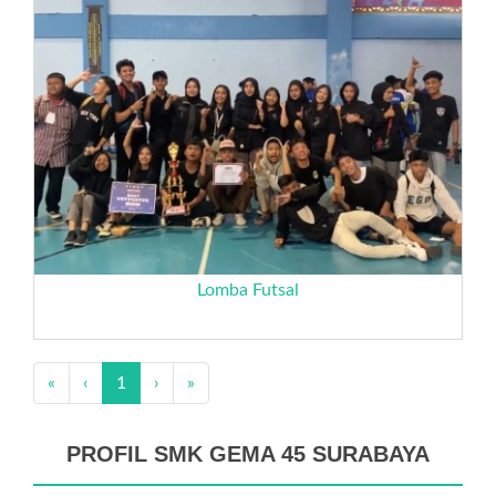
Lomba Futsal
«
‹
1
›
»
PROFIL SMK GEMA 45 SURABAYA