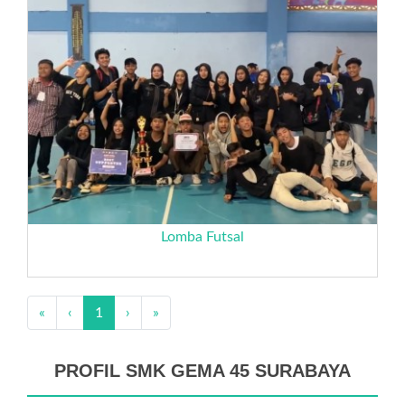
Lomba Futsal
«
‹
1
›
»
PROFIL SMK GEMA 45 SURABAYA